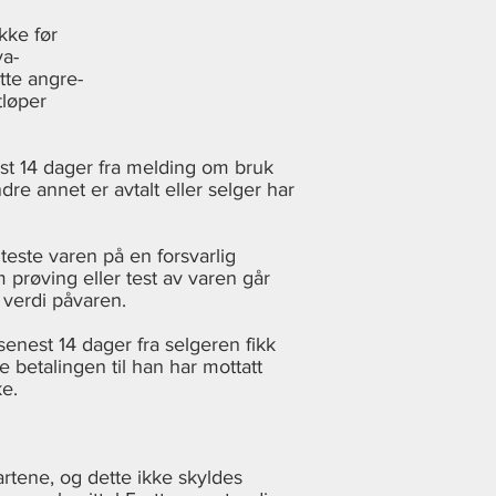
kke før
va-
tte angre-
tløper
st 14 dager fra melding om bruk
re annet er avtalt eller selger har
teste varen på en forsvarlig
m prøving eller test av varen går
 verdi påvaren.
senest 14 dager fra selgeren fikk
 betalingen til han har mottatt
ke.
artene, og dette ikke skyldes