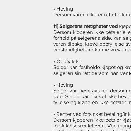
• Heving
Dersom varen ikke er rettet eller
11] Selgerens rettigheter ved
kjøpe
Dersom kjøperen ikke betaler eller 
forhold på selgerens side, kan sel
varen tilbake, kreve oppfyllelse a
omstendighetene kunne kreve rent
• Oppfyllelse
Selger kan fastholde kjøpet og kr
selgeren sin rett dersom han ven
• Heving
Selger kan heve avtalen dersom det
side. Selger kan likevel ikke heve
fyllelse og kjøperen ikke betaler 
• Renter ved forsinket betaling/in
Dersom kjøperen ikke betaler kjø
forsinkelsesrenteloven. Ved mangle