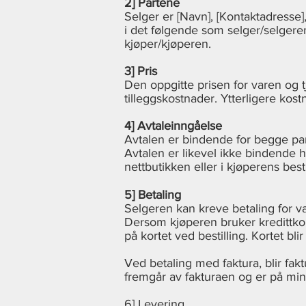
2] Partene
Selger er [Navn], [Kontaktadresse
i det følgende som selger/selgere
kjøper/kjøperen.
3] Pris
Den oppgitte prisen for varen og t
tilleggskostnader. Ytterligere kos
4] Avtaleinngåelse
Avtalen er bindende for begge part
Avtalen er likevel ikke bindende hvi
nettbutikken eller i kjøperens besti
5] Betaling
Selgeren kan kreve betaling for var
Dersom kjøperen bruker kredittko
på kortet ved bestilling. Kortet b
Ved betaling med faktura, blir fakt
fremgår av fakturaen og er på min
6] Levering