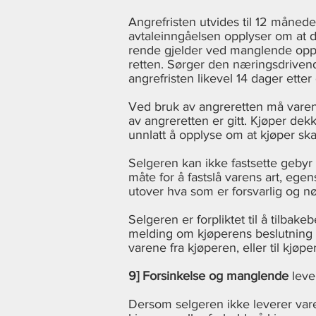
Angrefristen utvides til 12 månede
avtaleinngåelsen opplyser om at de
rende gjelder ved manglende opply
retten. Sørger den næringsdrivend
angrefristen likevel 14 dager ett
Ved bruk av angreretten må varen 
av angreretten er gitt. Kjøper dek
unnlatt å opplyse om at kjøper sk
Selgeren kan ikke fastsette gebyr 
måte for å fastslå varens art, ege
utover hva som er forsvarlig og nø
Selgeren er forpliktet til å tilba
melding om kjøperens beslutning om
varene fra kjøperen, eller til kjøp
9] Forsinkelse og manglende
leve
Dersom selgeren ikke leverer varen