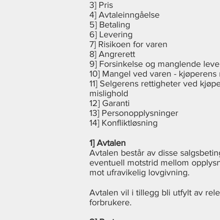
3] Pris
4] Avtaleinngåelse
5] Betaling
6] Levering
7] Risikoen for varen
8] Angrerett
9] Forsinkelse og manglende leveri
10] Mangel ved varen - kjøperens r
11] Selgerens rettigheter ved kjøp
mislighold
12] Garanti
13] Personopplysninger
14] Konfliktløsning
1] Avtalen
Avtalen består av disse salgsbeting
eventuell motstrid mellom opplysni
mot ufravikelig lovgivning.
Avtalen vil i tillegg bli utfylt a
forbrukere.