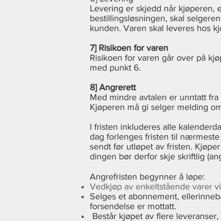
Levering er skjedd når kjøperen, e
bestillingsløsningen, skal selgere
kunden. Varen skal leveres hos kj
7] Risikoen for varen
Risikoen for varen går over på kjøp
med punkt 6.
8] Angrerett
Med mindre avtalen er unntatt fra 
Kjøperen må gi selger melding om 
I fristen inkluderes alle kalenderd
dag forlenges fristen til nærmest
sendt før utløpet av fristen. Kjøpe
dingen bør derfor skje skriftlig (an
Angrefristen begynner å løpe:
Vedkjøp av enkeltstående varer vil
Selges et abonnement, ellerinnebær
forsendelse er mottatt.
Består kjøpet av flere leveranser, 