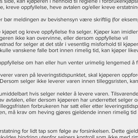
s side, kan kjøperen i henhold til reglene i forbrukerkjøps
 kreve oppfyllelse, heve avtalen og/eller kreve erstatnin
 bør meldingen av bevishensyn være skriftlig (for eksemp
e kjøpet og kreve oppfyllelse fra selger. Kjøper kan imidle
geren ikke kan overvinne, eller dersom oppfyllelse vil
nad for selger at det står i vesentlig misforhold til kjøpe
Skulle vanskene falle bort innen rimelig tid, kan kjøper like
e oppfyllelse om han eller hun venter urimelig lengemed å
erer varen på leveringstidspunktet, skal kjøperen oppford
se. Dersom selger ikke leverer varen innen tilleggsristen, k
umiddelbart hvis selger nekter å levere varen. Tilsvarende 
av avtalen, eller dersom kjøperen har underrettet selger o
lleggsfristen forbrukeren har satt eller etter leveringstid
n, må krav om heving gjøres gjeldende innen rimelig tid et
statning for lidt tap som følge av forsinkelsen. Dette gjel
kyldes hindring utenfor selgers kontroll som ikke med rimel