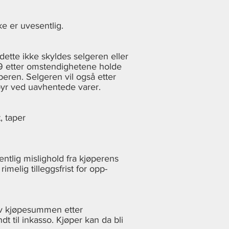
e er uvesentlig.
 dette ikke skyldes selgeren eller
l 9 etter omstendighetene holde
peren. Selgeren vil også etter
byr ved uavhentede varer.
, taper
ntlig mislighold fra kjøperens
melig tilleggsfrist for opp-
av kjøpesummen etter
t til inkasso. Kjøper kan da bli