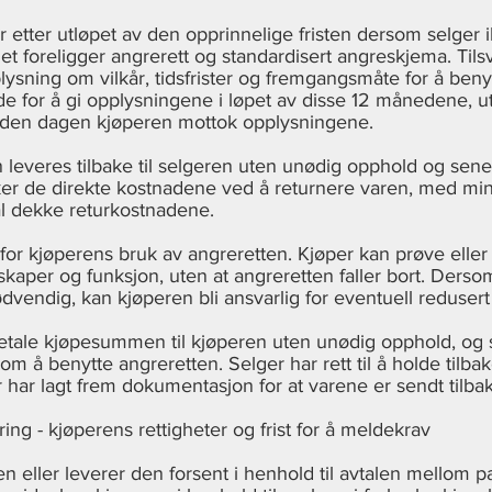
r etter utløpet av den opprinnelige fristen dersom selger i
t foreligger angrerett og standardisert angreskjema. Tils
sning om vilkår, tidsfrister og fremgangsmåte for å beny
e for å gi opplysningene i løpet av disse 12 månedene, u
er den dagen kjøperen mottok opplysningene.
leveres tilbake til selgeren uten unødig opphold og sene
ker de direkte kostnadene ved å returnere varen, med mind
al dekke returkostnadene.
for kjøperens bruk av angreretten. Kjøper kan prøve eller 
nskaper og funksjon, uten at angreretten faller bort. Derso
dvendig, kan kjøperen bli ansvarlig for eventuell redusert
kebetale kjøpesummen til kjøperen uten unødig opphold, og 
 å benytte angreretten. Selger har rett til å holde tilbake
er har lagt frem dokumentasjon for at varene er sendt tilba
ring - kjøperens rettigheter og frist for å meldekrav
 eller leverer den forsent i henhold til avtalen mellom p