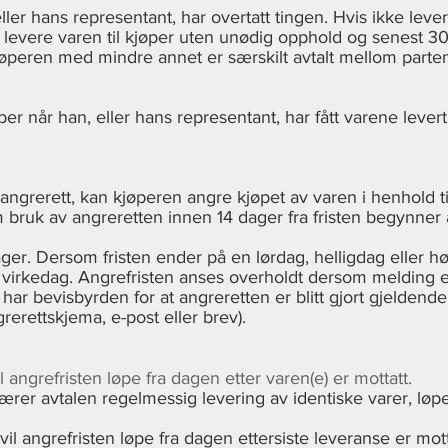
ller hans representant, har overtatt tingen. Hvis ikke lev
n levere varen til kjøper uten unødig opphold og senest 30 
øperen med mindre annet er særskilt avtalt mellom parte
er når han, eller hans representant, har fått varene levert 
angrerett, kan kjøperen angre kjøpet av varen i henhold ti
bruk av angreretten innen 14 dager fra fristen begynner 
ager. Dersom fristen ender på en lørdag, helligdag eller hø
e virkedag. Angrefristen anses overholdt dersom melding 
r har bevisbyrden for at angreretten er blitt gjort gjeldend
grerettskjema, e-post eller brev).
 angrefristen løpe fra dagen etter varen(e) er mottatt.
er avtalen regelmessig levering av identiske varer, løper 
vil angrefristen løpe fra dagen ettersiste
leveranse er mott