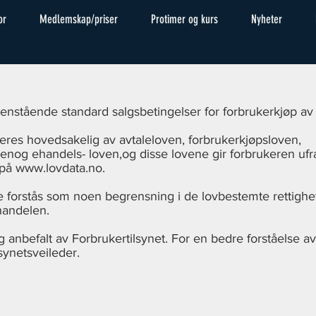
or
Medlemskap/priser
Protimer og kurs
Nyheter
enstående standard salgsbetingelser for forbrukerkjøp av v
leres hovedsakelig av avtaleloven, forbrukerkjøpsloven,
enog ehandels- loven,og disse lovene gir forbrukeren ufr
 på
www.lovdata.no
.
ke forstås som noen begrensning i de lovbestemte rettighe
 handelen.
 anbefalt av Forbrukertilsynet. For en bedre forståelse av
synetsveileder.