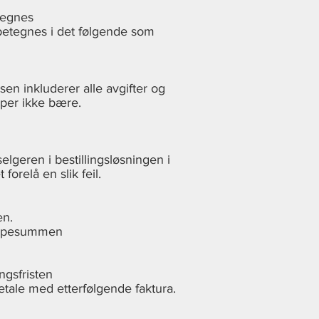
tegnes
 betegnes i det følgende som
sen inkluderer alle avgifter og
øper ikke bære.
selgeren i bestillingsløsningen i
forelå en slik feil.
en.
kjøpesummen
ngsfristen
etale med etterfølgende faktura.