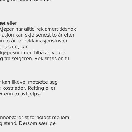
et eller
jøper har alltid reklamert tidsnok
sjon kan skje senest to år etter
n to år, er reklamasjonsfristen
ens side, kan
e kjøpesummen tilbake, velge
g fra selgeren. Reklamasjon til
 kan likevel motsette seg
kostnader. Retting eller
er enn to avhjelps-
 innebærer at forholdet mellom
sig stand. Dersom særlige