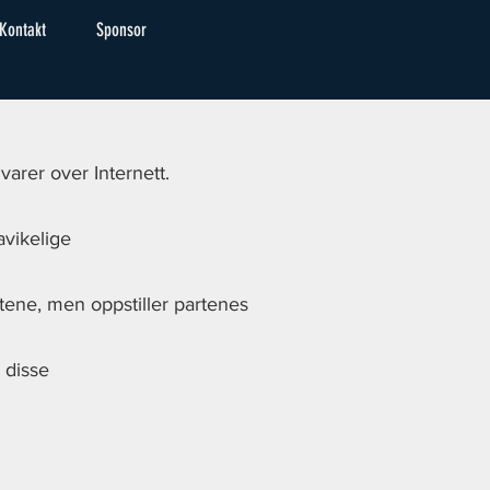
Kontakt
Sponsor
arer over Internett.
avikelige
tene, men oppstiller partenes
 disse