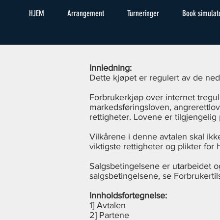
HJEM
Arrangement
Turneringer
Book simulat
Innledning:
Dette kjøpet er regulert av de ned
Forbrukerkjøp over internet tregu
markedsføringsloven, angrerettlov
rettigheter. Lovene er tilgjengelig
Vilkårene i denne avtalen skal ik
viktigste rettigheter og plikter for
Salgsbetingelsene er utarbeidet og
salgsbetingelsene, se Forbrukertil
Innholdsfortegnelse:
1] Avtalen
2] Partene