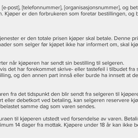
], [e-post], [telefonnummer], [organisasjonsnummer], og be
n. Kjøper er den forbrukeren som foretar bestillingen, og
jenester er den totale prisen kjøper skal betale. Denne pri
tnader som selger før kjøpet ikke har informert om, skal kj
er når kjøperen har sendt sin bestilling til selgeren.
s det har forekommet skrive- eller tastefeil i tilbudet fra 
lling, og den annen part innså eller burde ha innsett at det 
en fra det tidspunkt den blir sendt fra selgeren til kjøper
rt eller debetkort ved betaling, kan selgeren reservere 
lir belastet samme dag som varen sendes.
uraen til kjøperen utstedt ved forsendelse av varen. Betali
imum 14 dager fra mottak. Kjøpere under 18 år kan ikke b