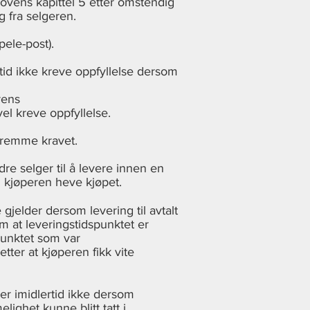
lovens kapittel 5 etter omstendig
g fra selgeren.
ele-post).
rtid ikke kreve oppfyllelse dersom
rens
vel kreve oppfyllelse.
 fremme kravet.
re selger til å levere innen en
an kjøperen heve kjøpet.
gjelder dersom levering til avtalt
m at leveringstidspunktet er
spunktet som var
ter at kjøperen fikk vite
der imidlertid ikke dersom
ighet kunne blitt tatt i