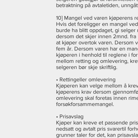
betraktning på avtaletiden, unngåt
10] Mangel ved varen kjøperens re
Hvis det foreligger en mangel ved 
burde ha blitt oppdaget, gi selger
dersom det skjer innen 2mnd. fra 
at kjøper overtok varen. Dersom va
fem år. Dersom varen har en mange
kjøperen i henhold til reglene i 
mellom retting og omlevering, krev
selgeren bør skje skriftlig.
• Rettingeller omlevering
Kjøperen kan velge mellom å kreve
kjøperens krav dersom gjennomføri
omlevering skal foretas innen rimel
forsøkforsammemangel.
• Prisavslag
Kjøper kan kreve et passende pris
nedsatt og avtalt pris svarertil f
grunner taler for det, kan prisavsl