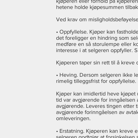
kjøperen eller forhold på kjøperen
hetene holde kjøpesummen tilbake,
Ved krav om misligholdsbeføyelser
• Oppfyllelse. Kjøper kan fasthold
det foreligger en hindring som sel
medføre en så storulempe eller kost
interesse i at selgeren oppfyller. 
Kjøperen taper sin rett til å krev
• Heving. Dersom selgeren ikke lev
rimelig tilleggsfrist for oppfyllel
Kjøper kan imidlertid heve kjøpet 
tid var avgjørende for inngåelsen 
avgjørende. Leveres tingen etter ti
avgjørende forinngåelsen av avtale
omleveringen.
• Erstatning. Kjøperen kan kreve er
selgeren godtgjør at forsinkelsen s