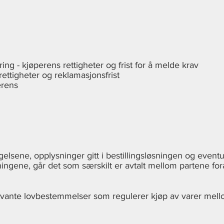
ng - kjøperens rettigheter og frist for å melde krav
ettigheter og reklamasjonsfrist
erens
elsene, opplysninger gitt i bestillingsløsningen og eventue
ngene, går det som særskilt er avtalt mellom partene fora
v relevante lovbestemmelser som regulerer kjøp av varer m