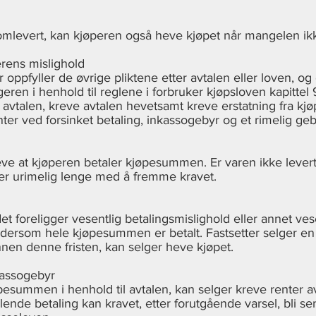
 omlevert, kan kjøperen også heve kjøpet når mangelen ikk
rens mislighold
oppfyller de øvrige pliktene etter avtalen eller loven, og
geren i henhold til reglene i forbruker kjøpsloven kapitte
v avtalen, kreve avtalen hevetsamt kreve erstatning fra kjø
er ved forsinket betaling, inkassogebyr og et rimelig ge
eve at kjøperen betaler kjøpesummen. Er varen ikke levert
ter urimelig lenge med å fremme kravet.
 foreligger vesentlig betalingsmislighold eller annet vese
 dersom hele kjøpesummen er betalt. Fastsetter selger en ri
innen denne fristen, kan selger heve kjøpet.
kassogebyr
pesummen i henhold til avtalen, kan selger kreve renter 
nde betaling kan kravet, etter forutgående varsel, bli send