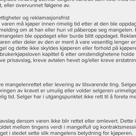
t, eller overvunnet følgene av.
ttigheter og reklamasjonsfrist
varen må kjøper innen rimelig tid etter at den ble oppdag
 melding om at han eller hun vil påberope seg mangelen. K
mangelen ble oppdaget eller burde blitt oppdaget. Reklama
ren eller deler av den er ment å vare vesentlig lenger en
l og dette ikke skyldes kjøperen eller forhold på kjøper
forbrukerkjøpsloven kapittel 6 etter omstendighetene hold
e prisavslag, kreve avtalen hevet og/eller kreve erstatnin
 mangelenrettet eller levering av tilsvarende ting. Selger
ngen av kravet er umulig eller volder selgeren urimelige 
ig tid. Selger har i utgangspunktet ikke rett til å foreta m
avslag dersom varen ikke blir rettet eller omlevert. Dette
orholdet mellom tingens verdi i mangelfull og kontraktsmes
aget i stedet sette slik mangelens betydning for kjøperen.