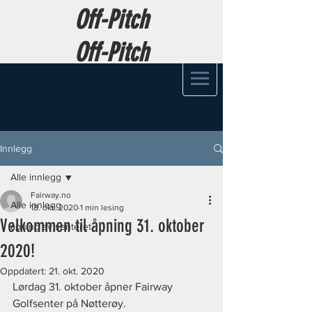
Off-Pitch
Off-Pitch
Innlegg
Alle innlegg
Fairway.no
Alle innlegg
18. okt. 2020
1 min lesing
Velkommen til åpning 31. oktober
åpning av senteret
2020!
Oppdatert:
21. okt. 2020
Lørdag 31. oktober åpner Fairway 
Golfsenter på Nøtterøy. 